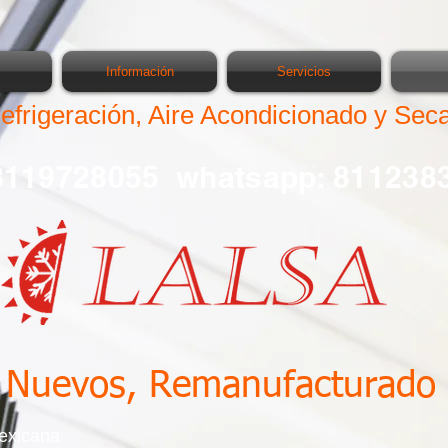
Información
Servicios
Refrigeración, Aire Acondicionado y Se
 8119728055 whatsapp: 811238
s Nuevos, Remanufacturado
Mexicana