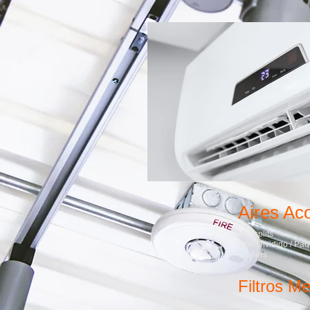
Aires Ac
Minisplits
Tipo Dividido / Pa
Chillers
Filtros M