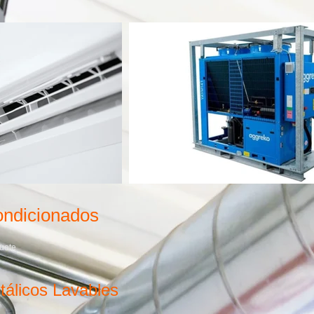
ondicionados
quete
etálicos Lavables