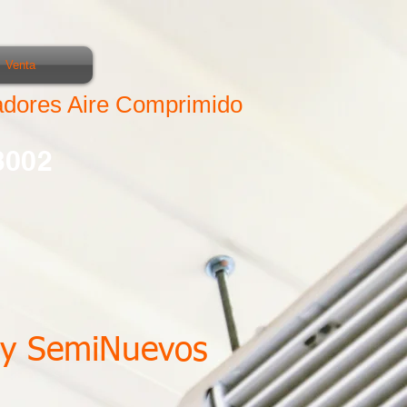
Venta
cadores Aire Comprimido
3002
 y SemiNuevos