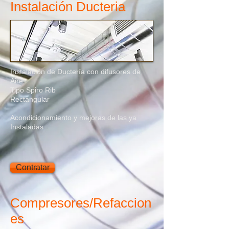
Instalación Ducteria
Instalación de Ductería con difusores de
Aire
Tipo Spiro Rib
Rectangular
Acondicionamiento y mejoras de las ya
Instaladas
Contratar
Compresores/Refaccion
es