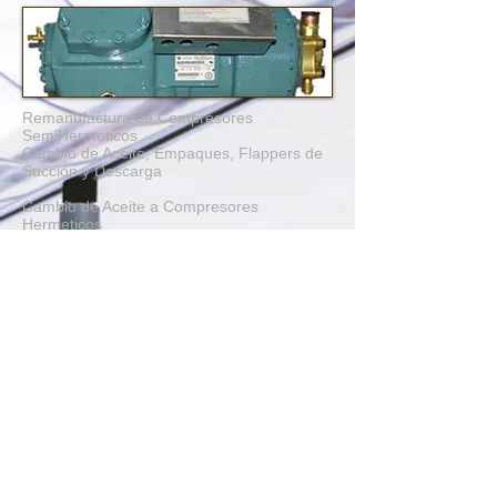
Remanufactura de Compresores
SemiHermeticos
Cambio de Aceite, Empaques, Flappers de
Succión y Descarga
Cambio de Aceite a Compresores
Hermeticos
Refacciones para Compresores
SemiHermeticos Carlyle
Empaques
Flappers de Succión
Flappers de Descarga
Contratar
Aislamiento Ducteria