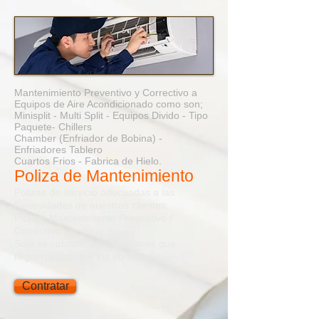
Mantenimiento Preventivo y Correctivo a
Equipos de Aire Acondicionado como son;
Minisplit - Multi Split - Equipos Divido - Tipo
Paquete- Chillers
Chamber (Enfriador de Bobina) -
Enfriadores Tablero
Cuartos Frios - Fabrica de Hielo.
Poliza de Mantenimiento
Pólizas de servicio adecuadas a las
Necesidades de nuestros clientes.
Incluye Mantenimiento Preventivo /
Correctivo
Solo se cobrara las refacciones que
lleguen a requerir los equipos.
Contratar